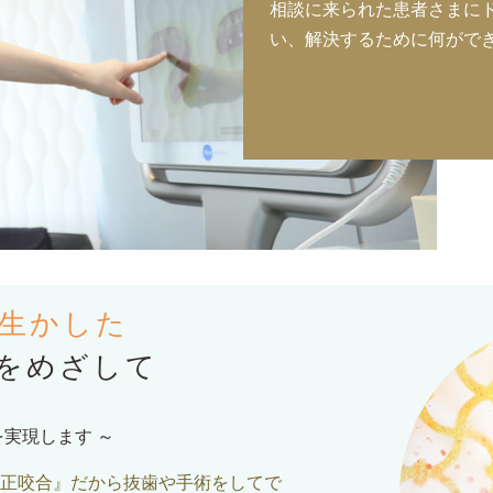
相談に来られた患者さまに
い、解決するために何がで
生かした
をめざして
を実現します
～
正咬合』だから抜歯や手術をしてで