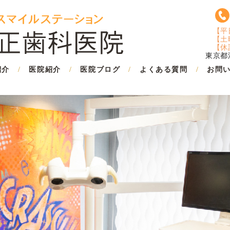
【平
【土
【休
東京都港
紹介
医院紹介
医院ブログ
よくある質問
お問
/
/
/
/