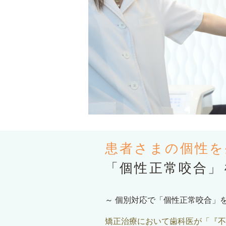
患者さまの個性を
「個性正常咬合」
～
個別対応で「個性正常咬合」
矯正治療において歯科医が「『不