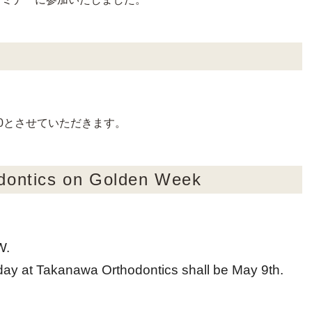
:30とさせていただきます。
dontics on Golden Week
W.
 day at Takanawa Orthodontics shall be May 9th.