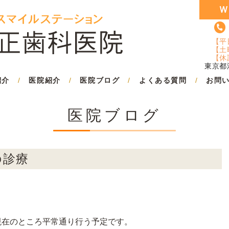
【平
【土
【休
東京都港
紹介
/
医院紹介
/
医院ブログ
/
よくある質問
/
お問
医院ブログ
の診療
は現在のところ平常通り行う予定です。